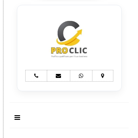
telefono
e-
whatsapp
mappa
ProClic
mail
ProClic
ProClic
ProClic