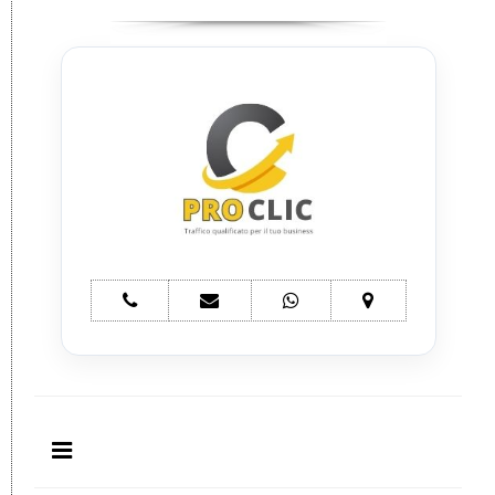
telefono
e-
whatsapp
mappa
ProClic
mail
ProClic
ProClic
ProClic